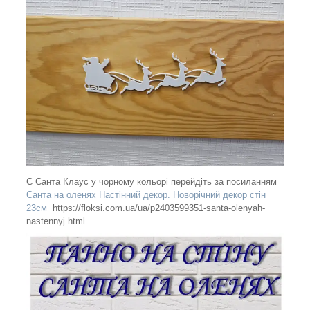
Є Санта Клаус у чорному кольорі перейдіть за посиланням
Санта на оленях Настінний декор. Новорічний декор стін
23см
https://floksi.com.ua/ua/p2403599351-santa-olenyah-
nastennyj.html