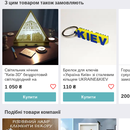
З цим товаром також замовляють
Світильник нічник
Брелок для ключів
Горщ
"Київ-3D" бездротовий
«Україна Київ» зі сталевим
суку
світлодіодний на
кільцем UKRAINE&KIEV
замо
акумуляторі
1 050
110
₴
₴
200
Купити
Купити
Подібні товари компанії