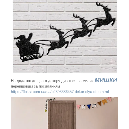
МИШКИ
На додаток до цього декору дивіться на милих
перейшовши за посиланням
https://floksi.com.ua/ua/p2393386457-dekor-dlya-sten.html