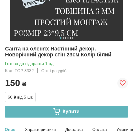
Санта на оленях Настінний декор.
Новорічний декор стін 23см Колір білий
Готово до відправки 1 од.
Код: FOP 3332
Опт і роздріб
150
₴
60 ₴
від 5 шт.
Купити
Опис
Характеристики
Доставка
Оплата
Умови п