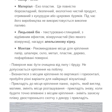
Матеріал
- Еко пластик. Це повністю
біорозкладний, безпечний, екологічно чистий продукт,
отриманий з кукурудзи або цукрових буряків. Під час
його виробництва не використовується викопне
паливо.
Лицьовий бік
- текстуровано-глянцевий, з
відбивним ефектом, візерунчастий (без явного
візерунка), нагадує
апельсинову кірку.
Монтаж
- Рекомендоване місце для кріплення
папір, шпалери, скло, метал, пластик, дерево,
пофарбовані поверхні.
- Поверхня має бути очищена від пилу і бруду. Не
допускається кріплення на побілку.
- Визначтеся з місцем кріплення по вертикалі і горизонталі,
пробуйте різні варіанти для найкращої візуалізації.
- Прикладіть до місця кріплення панно, оцініть, який вигляд
матиме, змініть місце розташування - прикладіть знову, коли
будете точно впевнені з місцем кріплення - зніміть захисну
плівку двостороннього скотчу з декору і прикладіть.