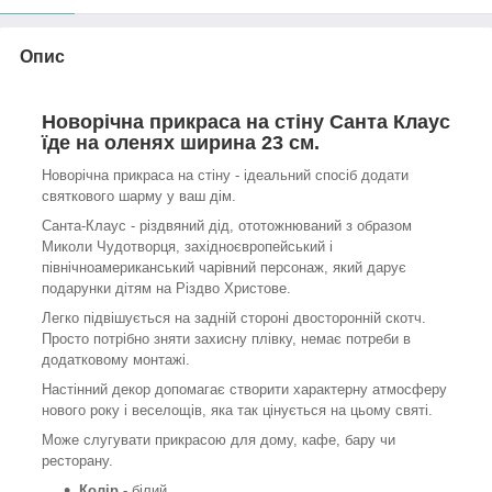
Опис
Новорічна прикраса на стіну Санта Клаус
їде на оленях ширина 23 см.
Новорічна прикраса на стіну - ідеальний спосіб додати
святкового шарму у ваш дім.
Санта-Клаус - різдвяний дід, ототожнюваний з образом
Миколи Чудотворця, західноєвропейський і
північноамериканський чарівний персонаж, який дарує
подарунки дітям на Різдво Христове.
Легко підвішується на задній стороні двосторонній скотч.
Просто потрібно зняти захисну плівку, немає потреби в
додатковому монтажі.
Настінний декор допомагає створити характерну атмосферу
нового року і веселощів, яка так цінується на цьому святі.
Може слугувати прикрасою для дому, кафе, бару чи
ресторану.
Колір -
білий