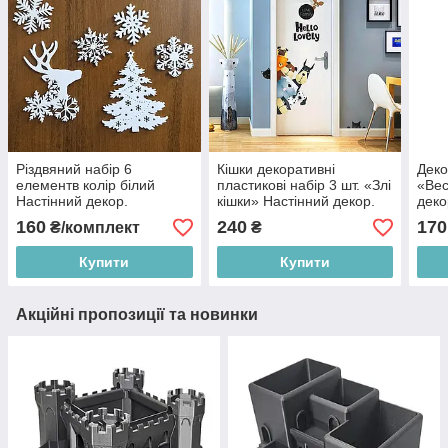
Різдвяний набір 6
Кішки декоративні
Деко
елементв колір білий
пластикові набір 3 шт. «Злі
«Вес
Настінний декор.
кішки» Настінний декор.
деко
Новорічний декор стін
Домашній декор
160
240
170
₴/комплект
₴
Купити
Купити
Акційні пропозиції та новинки