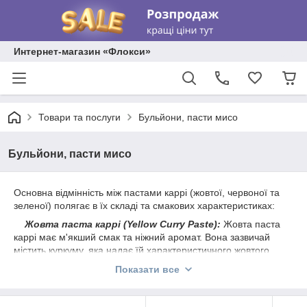
Интернет-магазин «Флокси»
Товари та послуги
Бульйони, пасти мисо
Бульйони, пасти мисо
Основна відмінність між пастами каррі (жовтої, червоної та
зеленої) полягає в їх складі та смакових характеристиках:
Жовта паста каррі (Yellow Curry Paste):
Жовта паста
каррі має м'якший смак та ніжний аромат. Вона зазвичай
містить куркуму, яка надає їй характеристичного жовтого
кольору. Смаковий профіль жовтої пасти каррі може бути
Показати все
солодкуватим з легкими нотками імбиру та коріандру.
Червона паста каррі (Red Curry Paste):
Червона паста