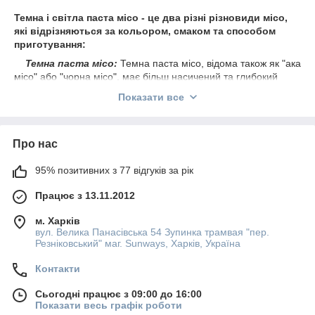
Темна і світла паста місо - це два різні різновиди місо,
які відрізняються за кольором, смаком та способом
приготування:
Темна паста місо:
Темна паста місо, відома також як "ака
місо" або "чорна місо", має більш насичений та глибокий
смак. Вона зазвичай виробляється з триваліше
Показати все
ферментованих соєвих бобів, з додаванням ячменю чи інших
зерен. Темна паста місо має більш виражений солоний смак
та інтенсивніший аромат. Вона часто використовується для
Про нас
створення більш насичених та густих соусів та супів.
Світла паста місо:
Світла паста місо, відома також як
95% позитивних з 77 відгуків за рік
"широ місо" або "біла місо", має більш ніжний та
солодкуватий смак. Вона зазвичай виробляється з менш
Працює з 13.11.2012
ферментованих соєвих бобів із додаванням рису чи ячменю.
Світла паста місо має світло-жовтий або кремовий колір та
м. Харків
м'якший аромат. Вона часто використовується для
вул. Велика Панасівська 54 Зупинка трамвая "пер.
приготування ніжніших соусів, заправок і маринадів.
Резніковський" маг. Sunways, Харків, Україна
Обидві пасти місо мають унікальні властивості і можуть
Контакти
використовуватися в різних стравах. Темна паста місо добре
поєднується з м'ясом, овочами та темними соусами, тоді як
Сьогодні працює з 09:00 до 16:00
світла паста місо часто використовується для приготування
Показати весь графік роботи
супів, заправок для салатів та ніжніших страв. Вибір між