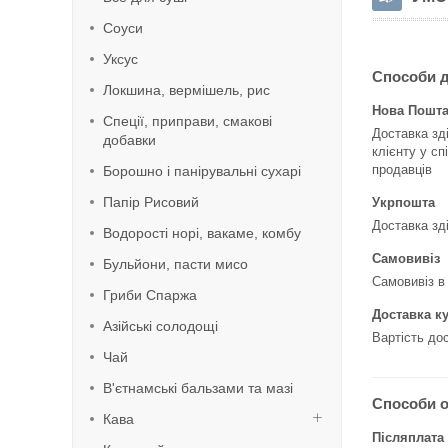
Соуси
Уксус
Способи 
Локшина, вермішель, рис
Нова Пошт
Спеції, приправи, смакові
Доставка зд
добавки
клієнту у сп
продавців
Борошно і панірувальні сухарі
Папір Рисовий
Укрпошта
Доставка зд
Водорості норі, вакаме, комбу
Самовивіз
Бульйони, пасти мисо
Самовивіз в
Гриби Спаржа
Доставка к
Азійські солодощі
Вартість дос
Чай
В'єтнамські бальзами та мазі
Способи 
Кава
Післяплата