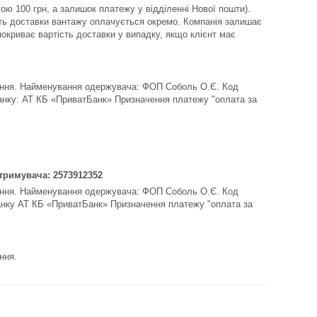
 100 грн, а залишок платежу у відділенні Нової пошти). 
ть доставки вантажу оплачується окремо. Компанія залишає 
окриває вартість доставки у випадку, якщо клієнт має 
ення. Найменування одержувача: ФОП Соболь О.Є. Код 
нку: АТ КБ «ПриватБанк» Призначення платежу "оплата за 
тримувача: 2573912352
ення. Найменування одержувача: ФОП Соболь О.Є. Код 
нку АТ КБ «ПриватБанк» Призначення платежу "оплата за 
ння.