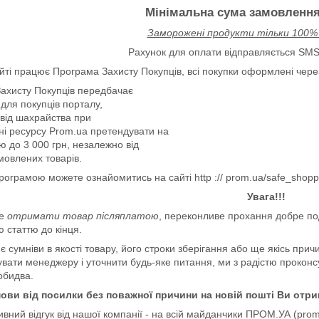
Мінімальна сума замовлення 
Заморожені продукти тільки 100
Рахунок для оплати відправляється SMS
йті працює Програма Захисту Покупців, всі покупки оформлені через
ахисту Покупців передбачає
для покупців порталу,
 від шахрайства при
ні ресурсу Prom.ua претендувати на
ію до
3 000 грн
, незалежно від
амовлених товарів.
рограмою можете ознайомитись на сайті http :// prom.ua/safe_shop
Увага!!!
че
отримати товар післяплатою
, переконливе прохання добре п
 статтю до кінця.
є сумніви в якості товару, його строки зберігання або ще якісь при
вати менеджеру і уточнити будь-яке питання, ми з радістю проконс
обидва.
мови від посилки без поважної причини на новій пошті Ви отри
ивний відгук від нашої компанії - на всій майданчики ПРОМ.УА (prom