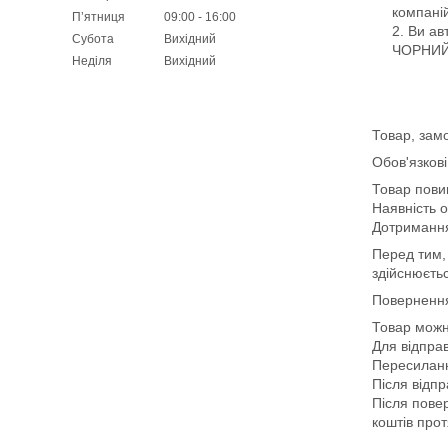
компаній
Пʼятниця
09:00
16:00
Ви ав
Субота
Вихідний
ЧОРНИЙ
Неділя
Вихідний
Товар, замо
Обов'язков
Товар пови
Наявність о
Дотримання 
Перед тим,
здійснюєтьс
Повернення
Товар можн
Для відпра
Пересиланн
Після відп
Після пове
коштів прот