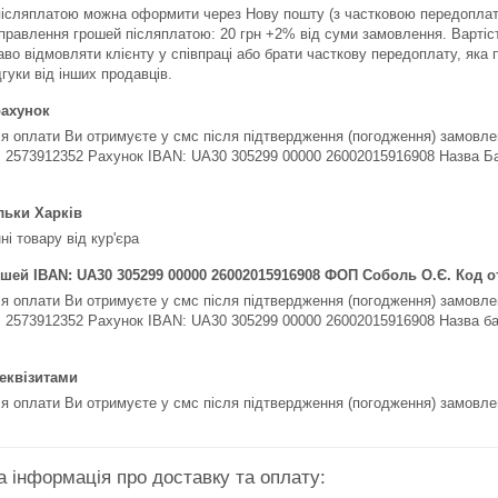
післяплатою можна оформити через Нову пошту (з частковою передоплатою
дправлення грошей післяплатою: 20 грн +2% від суми замовлення. Вартіс
во відмовляти клієнту у співпраці або брати часткову передоплату, яка п
дгуки від інших продавців.
рахунок
ля оплати Ви отримуєте у смс після підтвердження (погодження) замовл
 2573912352 Рахунок IBAN: UA30 305299 00000 26002015916908 Назва Ба
льки Харків
і товару від кур'єра
ошей IBAN: UA30 305299 00000 26002015916908 ФОП Соболь О.Є. Код о
ля оплати Ви отримуєте у смс після підтвердження (погодження) замовл
 2573912352 Рахунок IBAN: UA30 305299 00000 26002015916908 Назва ба
реквізитами
ля оплати Ви отримуєте у смс після підтвердження (погодження) замовле