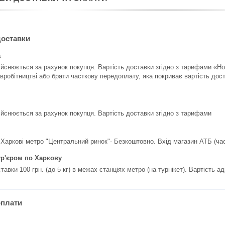
доставки
а
ійснюється за рахунок покупця. Вартість доставки згідно з тарифами «Н
івробітництві або брати часткову передоплату, яка покриває вартість доста
ійснюється за рахунок покупця. Вартість доставки згідно з тарифами
 Харкові метро "Центральний ринок"- Безкоштовно. Вхід магазин АТБ (ча
ур'єром по Харкову
тавки 100 грн. (до 5 кг) в межах станціях метро (на турнікет). Вартість а
оплати