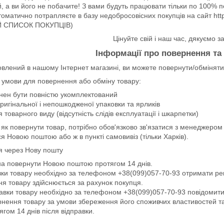
, а ви його не побачите! З вами будуть працювати тільки по 100% п
томатично потрапляєте в базу недобросовісних покупців на сайт http
 СПИСОК ПОКУПЦІВ)
Цінуйте свій і наш час, дякуємо з
Інформації про повернення та
влений в нашому Інтернет магазині, ви можете повернути/обміняти 
і умови для повернення або обміну товару:
нен бути повністю укомплектований
ригінальної і непошкодженої упаковки та ярликів
товарного виду (відсутність слідів експлуатації і шкарпетки)
 як повернути товар, потрібно обов'язково зв'язатися з менеджер
я Новою поштою або ж в пункті самовивіз (тільки Харків).
 через Нову пошту
а повернути Новою поштою протягом 14 днів.
вки товару необхідно за телефоном +38(099)057-70-93 отримати ре
я товару здійснюється за рахунок покупця.
равки товару необхідно за телефоном +38(099)057-70-93 повідомит
рнення товару за умови збереження його споживчих властивостей т
ягом 14 днів після відправки.