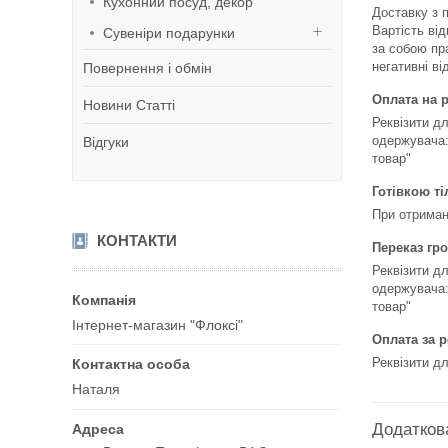
Кухонний посуд, декор
Доставку з 
Вартість ві
Сувеніри подарунки
за собою пра
негативні ві
Повернення і обмін
Оплата на 
Новини Статті
Реквізити д
одержувача:
Відгуки
товар"
Готівкою ті
При отриманн
КОНТАКТИ
Переказ гр
Реквізити д
одержувача:
товар"
Інтернет-магазин "Флоксі"
Оплата за 
Реквізити д
Наталя