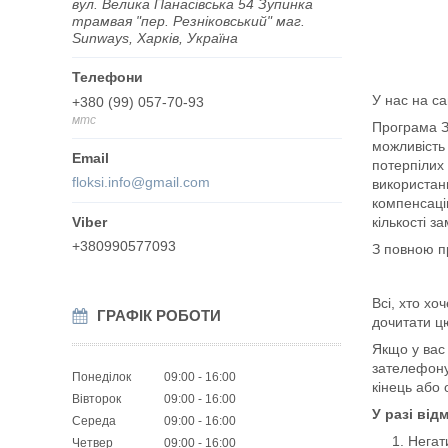
вул. Велика Панасівська 54 Зупинка
трамвая "пер. Резніковський" маг.
Sunways, Харків, Україна
У нас на са
+380 (99) 057-70-93
мтс
Програма З
можливість 
потерпілих
floksi.info@gmail.com
використан
компенсац
кількості з
+380990577093
З повною п
Всі, хто хо
ГРАФІК РОБОТИ
дочитати цю
Якщо у вас 
зателефону
Понеділок
09:00
16:00
кінець або 
Вівторок
09:00
16:00
У разі від
Середа
09:00
16:00
Негат
Четвер
09:00
16:00