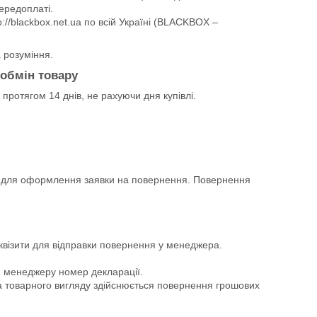
ередоплаті.
://blackbox.net.ua по всій Україні (BLACKBOX –
а розуміння.
 обмін товару
протягом 14 днів, не рахуючи дня купівлі.
ом для оформлення заявки на повернення. Повернення
квізити для відправки повернення у менеджера.
и менеджеру номер декларації.
а товарного вигляду здійснюється повернення грошових