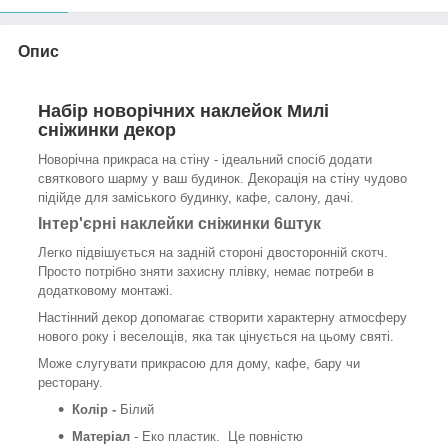
Опис
Набір новорічних наклейок Милі
сніжинки декор
Новорічна прикраса на стіну - ідеальний спосіб додати
святкового шарму у ваш будинок. Декорація на стіну чудово
підійде для заміського будинку, кафе, салону, дачі.
Інтер'єрні наклейки сніжинки 6штук
Легко підвішується на задній стороні двосторонній скотч.
Просто потрібно зняти захисну плівку, немає потреби в
додатковому монтажі.
Настінний декор допомагає створити характерну атмосферу
нового року і веселощів, яка так цінується на цьому святі.
Може слугувати прикрасою для дому, кафе, бару чи
ресторану.
Колір -
Білий
Матеріал
- Еко пластик. Це повністю