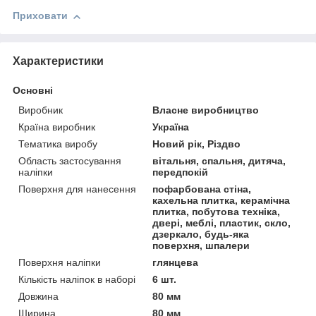
Приховати
Характеристики
Основні
Виробник
Власне виробництво
Країна виробник
Україна
Тематика виробу
Новий рік, Різдво
Область застосування
вітальня, спальня, дитяча,
наліпки
передпокій
Поверхня для нанесення
пофарбована стіна,
кахельна плитка, керамічна
плитка, побутова техніка,
двері, меблі, пластик, скло,
дзеркало, будь-яка
поверхня, шпалери
Поверхня наліпки
глянцева
Кількість наліпок в наборі
6 шт.
Довжина
80 мм
Ширина
80 мм