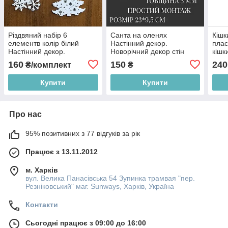
Різдвяний набір 6
Санта на оленях
Кішк
елементв колір білий
Настінний декор.
плас
Настінний декор.
Новорічний декор стін
кішк
Новорічний декор стін
23см Колір білий
Дома
160
150
240
₴/комплект
₴
Купити
Купити
Про нас
95% позитивних з 77 відгуків за рік
Працює з 13.11.2012
м. Харків
вул. Велика Панасівська 54 Зупинка трамвая "пер.
Резніковський" маг. Sunways, Харків, Україна
Контакти
Сьогодні працює з 09:00 до 16:00