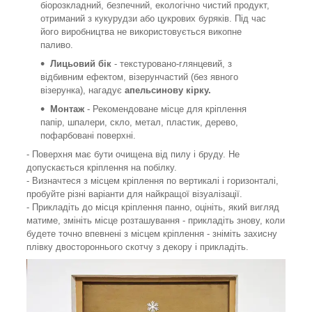
біорозкладний, безпечний, екологічно чистий продукт,
отриманий з кукурудзи або цукрових буряків. Під час
його виробництва не використовується викопне
паливо.
Лицьовий бік
- текстуровано-глянцевий, з
відбивним ефектом, візерунчастий (без явного
візерунка), нагадує
апельсинову кірку.
Монтаж
- Рекомендоване місце для кріплення
папір, шпалери, скло, метал, пластик, дерево,
пофарбовані поверхні.
- Поверхня має бути очищена від пилу і бруду. Не
допускається кріплення на побілку.
- Визначтеся з місцем кріплення по вертикалі і горизонталі,
пробуйте різні варіанти для найкращої візуалізації.
- Прикладіть до місця кріплення панно, оцініть, який вигляд
матиме, змініть місце розташування - прикладіть знову, коли
будете точно впевнені з місцем кріплення - зніміть захисну
плівку двостороннього скотчу з декору і прикладіть.