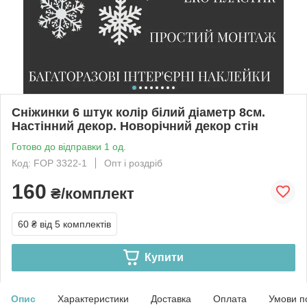
Сніжинки 6 штук колір білий діаметр 8см.
Настінний декор. Новорічний декор стін
Готово до відправки 1 од.
Код: FOP 3322-1
Опт і роздріб
160
₴/комплект
60 ₴
від 5 комплектів
Купити
Опис
Характеристики
Доставка
Оплата
Умови п