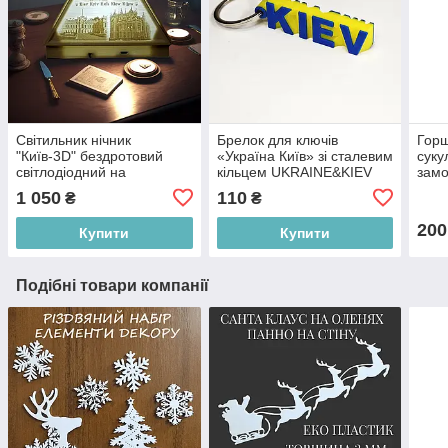
Світильник нічник
Брелок для ключів
Горщ
"Київ-3D" бездротовий
«Україна Київ» зі сталевим
суку
світлодіодний на
кільцем UKRAINE&KIEV
замо
акумуляторі
1 050
110
₴
₴
200
Купити
Купити
Подібні товари компанії