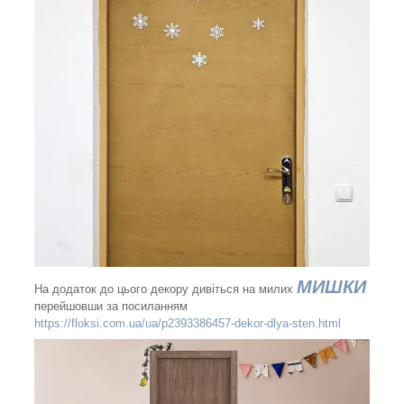
МИШКИ
На додаток до цього декору дивіться на милих
перейшовши за посиланням
https://floksi.com.ua/ua/p2393386457-dekor-dlya-sten.html