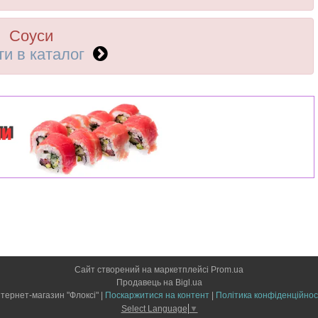
Соуси
ти в каталог
Сайт створений на маркетплейсі
Prom.ua
Продавець на Bigl.ua
Інтернет-магазин "Флоксі" |
Поскаржитися на контент
|
Політика конфіденційнос
Select Language
▼