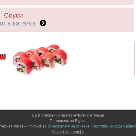
Соуси
ти в каталог
Сайт створений на маркетплейсі
Prom.ua
Продавець на Bigl.ua
Інтернет-магазин "Флоксі" |
Поскаржитися на контент
|
Політика конфіденційнос
Select Language
▼