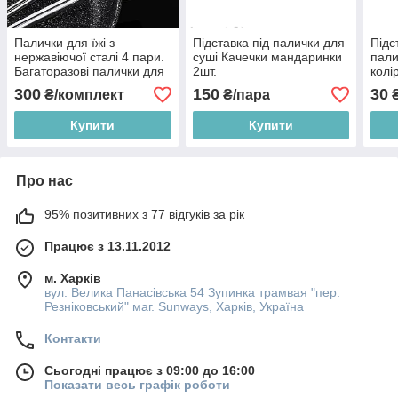
Палички для їжі з
Підставка під палички для
Підс
нержавіючої сталі 4 пари.
суші Качечки мандаринки
пали
Багаторазові палички для
2шт.
колі
суші. Металеві палички
300
150
30
₴/комплект
₴/пара
для їжі.
Купити
Купити
Про нас
95% позитивних з 77 відгуків за рік
Працює з 13.11.2012
м. Харків
вул. Велика Панасівська 54 Зупинка трамвая "пер.
Резніковський" маг. Sunways, Харків, Україна
Контакти
Сьогодні працює з 09:00 до 16:00
Показати весь графік роботи