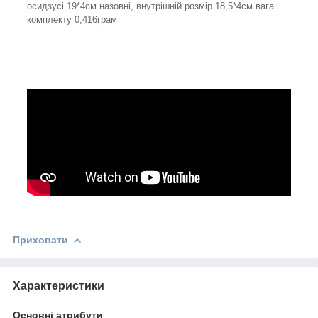
осидзусі 19*4см.назовні, внутрішній розмір 18,5*4см вага
комплекту 0,416грам
Приховати
Характеристики
Основні атрибути