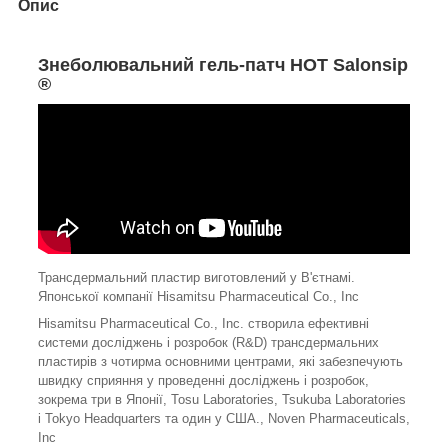
Опис
Знеболювальний гель-патч HOT Salonsip
®
Трансдермальний пластир
виготовлений у В'єтнамі.
Японської компанії
Hisamitsu Pharmaceutical Co., Inc
Hisamitsu Pharmaceutical Co., Inc. створила ефективні
системи досліджень і розробок (R&D)
трансдермальних
пластирів
з чотирма основними центрами, які забезпечують
швидку сприяння у проведенні досліджень і розробок,
зокрема три в Японії, Tosu Laboratories, Tsukuba Laboratories
і Tokyo Headquarters та один у США., Noven Pharmaceuticals,
Inc