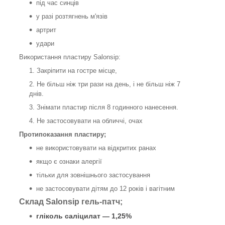
під час синців
у разі розтягнень м'язів
артрит
удари
Використання пластиру Salonsip:
Закріпити на гостре місце,
Не більш ніж три рази на день, і не більш ніж 7
днів.
Знімати пластир після 8 годинного нанесення.
Не застосовувати на обличчі, очах
Протипоказання пластиру;
не використовувати на відкритих ранах
якщо є ознаки алергії
тільки для зовнішнього застосування
не застосовувати дітям до 12 років і вагітним
Склад Salonsip гель-патч;
гліколь саліцилат — 1,25%