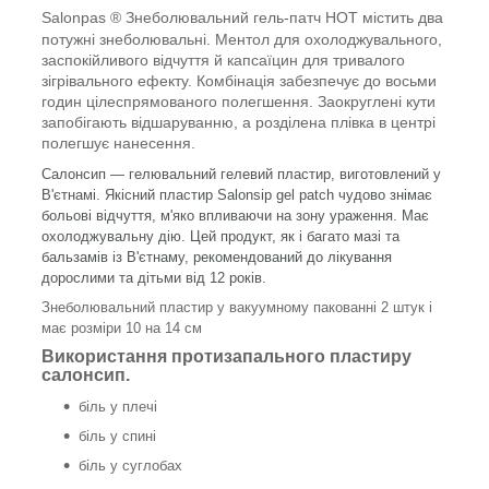
Salonpas ® Знеболювальний гель-патч HOT містить два
потужні знеболювальні. Ментол для охолоджувального,
заспокійливого відчуття й капсаїцин для тривалого
зігрівального ефекту. Комбінація забезпечує до восьми
годин цілеспрямованого полегшення. Заокруглені кути
запобігають відшаруванню, а розділена плівка в центрі
полегшує нанесення.
Салонсип — гелювальний гелевий пластир, виготовлений у
В'єтнамі. Якісний пластир Salonsip gel patch чудово знімає
больові відчуття, м'яко впливаючи на зону ураження. Має
охолоджувальну дію. Цей продукт, як і багато мазі та
бальзамів із В'єтнаму, рекомендований до лікування
дорослими та дітьми від 12 років.
Знеболювальний пластир у вакуумному пакованні 2 штук і
має розміри 10 на 14 см
Використання протизапального пластиру
салонсип.
біль у плечі
біль у спині
біль у суглобах