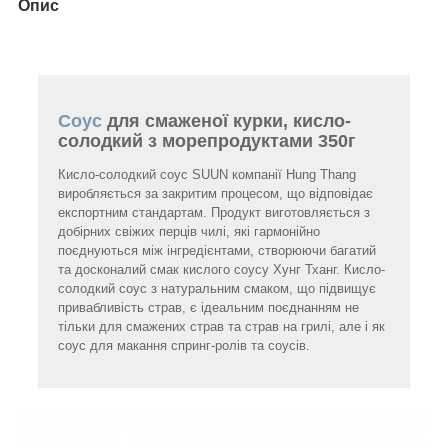
Опис
Соус
для смаженої курки, кисло-
солодкий з морепродуктами 350г
Кисло-солодкий соус SUUN компанії Hung Thang
виробляється за закритим процесом, що відповідає
експортним стандартам. Продукт виготовляється з
добірних свіжих перців чилі, які гармонійно
поєднуються між інгредієнтами, створюючи багатий
та досконалий смак кислого соусу Хунг Тханг. Кисло-
солодкий соус з натуральним смаком, що підвищує
привабливість страв, є ідеальним поєднанням не
тільки для смажених страв та страв на грилі, але і як
соус для макання спринг-ролів та соусів.