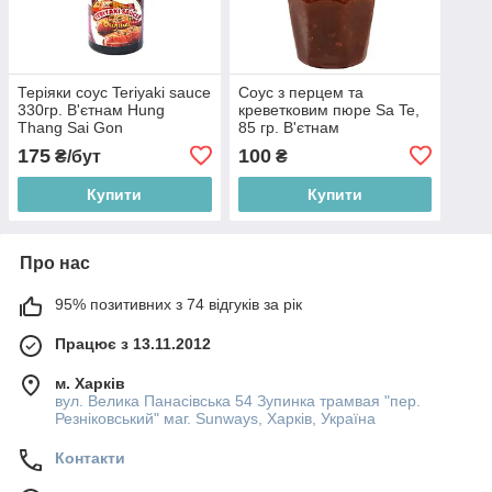
Теріяки соус Teriyaki sauce
Соус з перцем та
330гр. В'єтнам Hung
креветковим пюре Sa Te,
Thang Sai Gon
85 гр. В'єтнам
175
100
₴/бут
₴
Купити
Купити
Про нас
95% позитивних з 74 відгуків за рік
Працює з 13.11.2012
м. Харків
вул. Велика Панасівська 54 Зупинка трамвая "пер.
Резніковський" маг. Sunways, Харків, Україна
Контакти