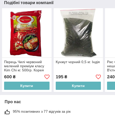
Подібні товари компанії
Перець Чилі червоний
Кунжут чорний 0,5 кг. Індія
Рис 
мелений преміум класу
нешл
Kim Chi кг. 500гр. Корея
В'єт
600
195
240
₴
₴
Купити
Купити
Про нас
95% позитивних з 77 відгуків за рік