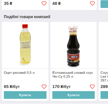
35
48
₴
₴
Подібні товари компанії
Оцет рисовий 0,5 л.
В'єтнамський соєвий соус
Соус
Чін-Су 0,25 л.
Lee 
397 
65
170
289
₴/бут
₴/бут
Купити
Купити