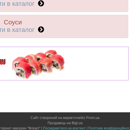
ти в каталог
Соуси
ти в каталог
Сайт створений на маркетплейсі
Prom.ua
Продавець на Bigl.ua
Інтернет-магазин "Флоксі" |
Поскаржитися на контент
|
Політика конфіденційнос