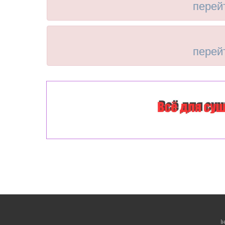
перей
перей