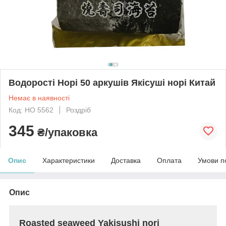
Водорості Норі 50 аркушів Якісуші норі Китай
Немає в наявності
Код: HO 5562
Роздріб
345
₴/упаковка
Опис
Характеристики
Доставка
Оплата
Умови п
Опис
Roasted seaweed Yakisushi nori