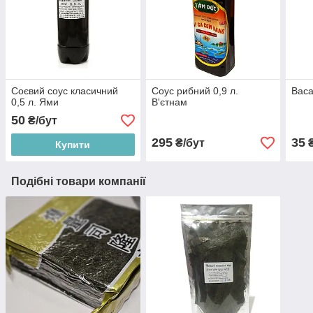
Соєвий соус класичний
Соус рибний 0,9 л.
Васа
0,5 л. Ями
В'єтнам
50
₴/бут
295
35
₴/бут
Купити
Подібні товари компанії