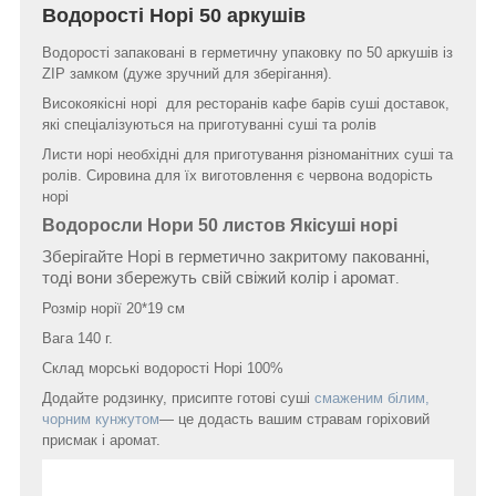
Водорості Норі 50 аркушів
Водорості запаковані в герметичну упаковку по 50 аркушів із
ZIP замком (дуже зручний для зберігання).
Високоякісні норі для ресторанів кафе барів суші доставок,
які спеціалізуються на приготуванні суші та ролів
Листи норі необхідні для приготування різноманітних суші та
ролів. Сировина для їх виготовлення є червона водорість
норі
Водоросли Нори 50 листов Якісуші норі
Зберігайте Норі в герметично закритому пакованні,
тоді вони збережуть свій свіжий колір і аромат
.
Розмір норії 20*19 см
Вага 140 г.
Склад морські водорості Норі 100%
Додайте родзинку, присипте готові суші
смаженим білим,
чорним кунжутом
— це додасть вашим стравам горіховий
присмак і аромат.