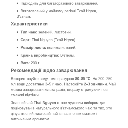
Підходить для багаторазового заварювання.
Виготовлений у чайному регіоні Тхай Нгуен,
В'єтнам.
Характеристики
Тип чаю:
зелений, листовий.
Сорт:
Thai Nguyen (Тхай Нгуен).
Розмір листа:
великолистовий.
Країна виробництва:
В'єтнам.
Вага:
200 г.
Рекомендації щодо заварювання
Використовуйте воду температурою
80–85 °C
. На 200–250
мл води достатньо 3–5 г чаю. Настоюйте
2–3 хвилини
. Чай
можна заварювати кілька разів, щоразу отримуючи нові
смакові відтінки.
Зелений чай
Thai Nguyen
стане чудовим вибором для
поціновувачів натурального в'єтнамського чаю та тих, хто
цінує якісний листовий чай із насиченим смаком і
витонченим ароматом.