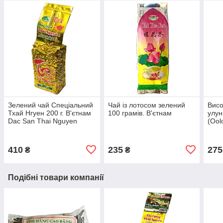
Зелений чай Спеціальний
Чай із лотосом зелений
Висо
Тхай Нгуен 200 г. В'єтнам
100 грамів. В'єтнам
улун
Dac San Thai Nguyen
(Ool
410
235
275
₴
₴
Подібні товари компанії