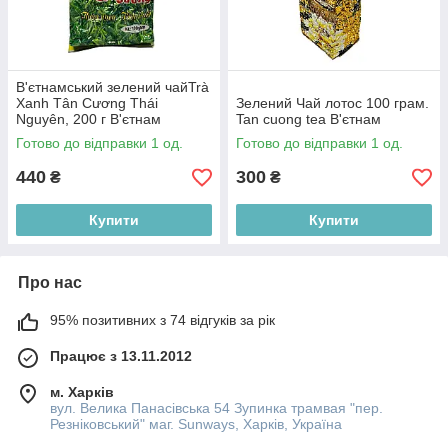
В'єтнамський зелений чайTrà
Xanh Tân Cương Thái
Зелений Чай лотос 100 грам.
Nguyên, 200 г В'єтнам
Tan cuong tea В'єтнам
Готово до відправки 1 од.
Готово до відправки 1 од.
440
300
₴
₴
Купити
Купити
Про нас
95% позитивних з 74 відгуків за рік
Працює з 13.11.2012
м. Харків
вул. Велика Панасівська 54 Зупинка трамвая "пер.
Резніковський" маг. Sunways, Харків, Україна