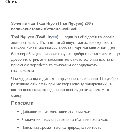
Опис
Зелений чай Тхай Нгуен (Thai Nguyen) 200 г –
великолистовий в'єтнамський чай
Thai Nguyen (Тхай Нг
уен
)
— один із найвідоміших сортів
зеленого чаю у В'єтнамі, який цінується за високу якість
чайного листя, насичений аромат і гармонійний смак. Для
його виробництва використовують добірне велике листя, що
дозволяє отримати прозорий золотисто-зелений настій із
приємною терпкістю та тривалим солодкуватим
післясмаком.
Чай чудово підходить для щоденного чаювання. Він добре
розкриває свій смак при багаторазовому заварюванні, а
кожна нова заварка відкриває нові відтінки аромату та
смаку.
Переваги
Добірний великолистовий зелений чай.
Класичний смак справжнього в'єтнамського чаю.
Приємний аромат і легка природна терпкість.