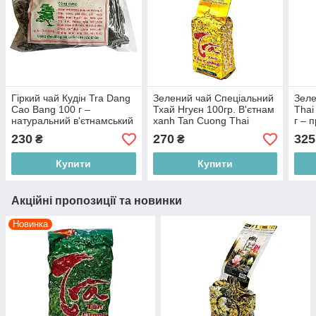
Гіркий чай Кудін Tra Dang
Зелений чай Спеціальний
Зеле
Cao Bang 100 г –
Тхай Нгуєн 100гр. В'єтнам
Thai
натуральний в'єтнамський
xanh Tan Cuong Thai
г – 
чай
Nguyen
чай 
230
270
325
₴
₴
Купити
Купити
Акційні пропозиції та новинки
Новинка