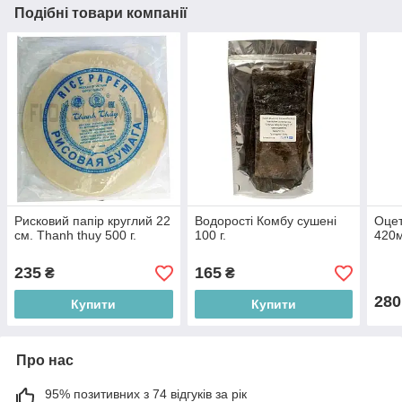
Подібні товари компанії
Рисковий папір круглий 22
Водорості Комбу сушені
Оцет
см. Thanh thuy 500 г.
100 г.
420м
235
165
₴
₴
280
Купити
Купити
Про нас
95% позитивних з 74 відгуків за рік