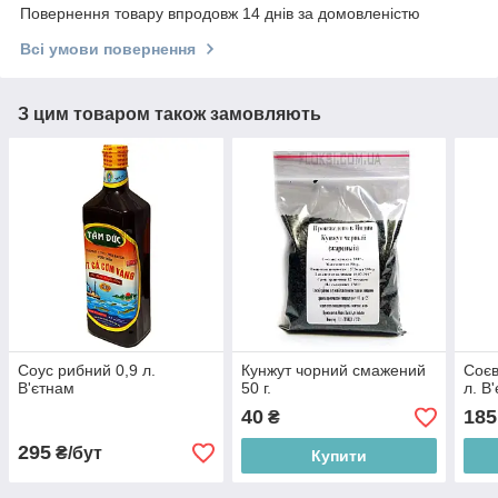
Повернення товару впродовж 14 днів за домовленістю
Всі умови повернення
З цим товаром також замовляють
Соус рибний 0,9 л.
Кунжут чорний смажений
Соєв
В'єтнам
50 г.
л. В
40
185
₴
295
₴/бут
Купити